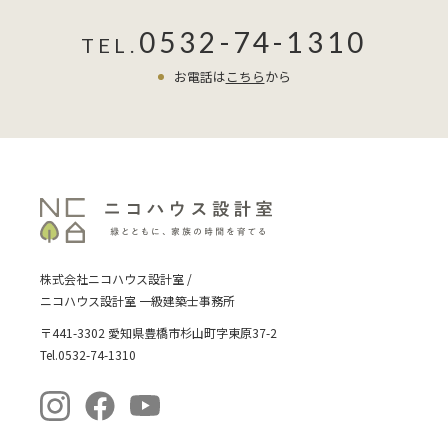
もみなさんの住まいにはこだわった断
0532-74-1310
熱、気密の性能を提案しています。断
TEL.
熱ブラインドが気になる方はメールで
お電話は
こちら
から
お問い合わせ下さい。
株式会社ニコハウス設計室 /
ニコハウス設計室 一級建築士事務所
〒441-3302 愛知県豊橋市杉山町字東原37-2
Tel.0532-74-1310