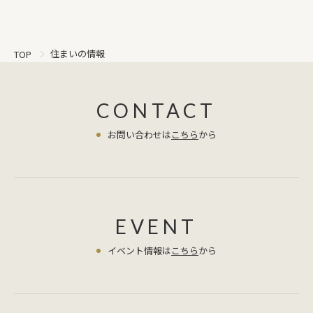
でアルミサッシで4～5℃ぐらい守られ
断熱ブラインドで8℃ぐらい守られ
る。でも残念ながらメリットばかりで
住まいの情報
TOP
はないんですよね。サッシのそばに置
いた場合の湿度がポイントなんですが
断熱ブラインドは湿気を通すため室内
の13℃湿度55％の空気が窓際で5℃湿
CONTACT
度80％になります。これではサッシ回
お問い合わせは
こちら
から
りが結露するのは当たり前です。実は
この断熱ブラインドは窓際の冷たい空
気の移動を防ぐため、使用することで
結露が促進されます。結露が嫌な場合
は断熱ブラインドを上げて寒さを我慢
EVENT
するしかありません。だからお金に余
裕のある方は気密も高まる内窓の設置
イベント情報は
こちら
から
をおすすめします。（内窓だと室内空
気が既設窓に近づけないため結露はほ
とんどおきなくなります）こういうこ
とに悩まず快適に過ごすという意味で