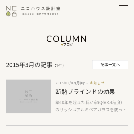
COLUMN
ブログ
2015年3月の記事
記事一覧へ
（1件）
2015/03/02(月)
up -
お知らせ
断熱ブラインドの効果
築10年を超えた我が家(Q値3.4程度）
のサッシはアルミペアガラスを使って
います。当時は一応断熱性能に配慮し
たサッシとして実は現在の住宅のサッ
シとしてもまだまだ主流です。ですが