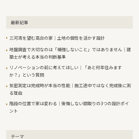
これがとにかく寒い。みなさんのご自
宅も窓際は寒くないですか？ざっくり
としたイメージで我が家の性能はサッ
最新記事
シから逃げる熱が壁部分の約10倍ぐら
いです。(詳細は難しいので省きます）
三河湾を望む高台の家｜土地の個性を活かす設計
これではいくら部屋の中を暖房しても
どんどん熱は逃げ寒いからどんどん暖
地盤調査で大切なのは「補強しないこと」ではありません｜建
める。これでは電気代や灯油代もたく
築士が考える本当の判断基準
さん必要で環境にいいわけがありませ
リノベーションの前に考えてほしい｜「あと何年住みます
ん。さらにそんな窓を使っていると窓
か？」という質問
周りには翌日の朝びっしりと結露し、
気密測定は完成時が本当の性能｜施工途中ではなく完成後に測
カビの発生の原因にもなり体にも悪影
る理由
響です。でもこれってまあしょうがな
いかって思われている方が多いんじゃ
階段の位置で家は変わる｜後悔しない間取りの3つの設計ポイ
ないでしょうか？私はそうは思いませ
ント
ん。だからこそ性能にはこだわってご
提案をしています。我が家が寒い原因
は他にもあるのですがそれはまたブロ
テーマ
グに書くことにして個人的におすすめ