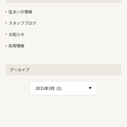
の断熱ブラインドの紹介です。昨年取
住まいの情報
り付けたのですがその効果がものすご
く大きいことと内窓などを取り付ける
スタッフブログ
よりもお値打ちなため安く断熱改修を
したいと思われる方にはぴったりの商
お知らせ
品だと思います。どのぐらい効果があ
採用情報
るのかというと 本日、朝起きた時の気
温が13℃、湿度55％ぐらいです。これ
だと寒くて震えるほどではなくなりま
す。みなさんの家はもっと寒いと思い
アーカイブ
ます、たぶん。。これが以前までの断
熱ブラインドのない状態にすると窓際
過ぎて多少の割引があったにしても
5℃から6℃ぐらいです。今日だけでみ
たらこの断熱ブラインドのおかげで約
8℃ぐらいの熱を逃がさなくて済んだ
わけです。これはものすごく大きいで
すよ！！豊橋の6時の外気温が1℃なの