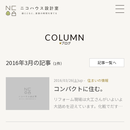
COLUMN
ブログ
2016年3月の記事
記事一覧へ
（1件）
2016/03/26(土)
up -
住まいの情報
コンパクトに住む。
リフォーム現場は大工さんがいよいよ
大詰めを迎えています。化粧でだすこ
とが決まったくねくねの古い梁の型を
測って石膏ﾎﾞｰﾄﾞをその形に削りつけ
て壁張りをしています。平面に張るボ