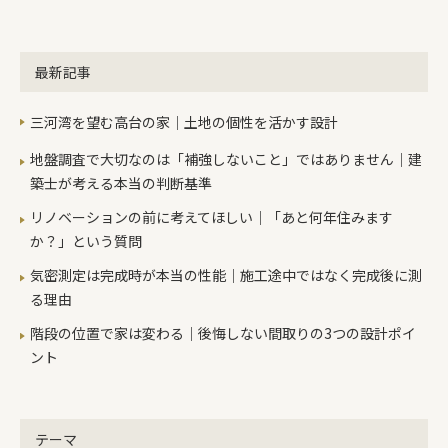
ードは長さなどさえ合えば、簡単に張
っていけますが様々な形をした梁が入
り組んでいるので一日で進むのはほん
最新記事
とにわずかでその大変さが伝わってき
ます。 先日ようやくホームページの更
三河湾を望む高台の家｜土地の個性を活かす設計
新作業が出来ました。といっても、ま
だまだ未完成な部分もありますのでも
地盤調査で大切なのは「補強しないこと」ではありません｜建
う少し、頑張らないといけなさそうで
築士が考える本当の判断基準
す。その更新内容の一つにコンパクト
リノベーションの前に考えてほしい｜「あと何年住みます
に住む32坪の住まいというのがありま
か？」という質問
す。気になる方はこちらからいくら費
気密測定は完成時が本当の性能｜施工途中ではなく完成後に測
用を抑えようと思っても、打ち合わせ
る理由
がはじまったり、間取りを打ち合わせ
たりするとどうしても予算が大きくな
階段の位置で家は変わる｜後悔しない間取りの3つの設計ポイ
っていったりするものです。その心配
ント
を無くして、大満足していただこうと
いうのがこの住まいの大事なコンセプ
トです。 アパートなど借家に住んでる
テーマ
のは大家さんが喜ぶだけで10年住んだ