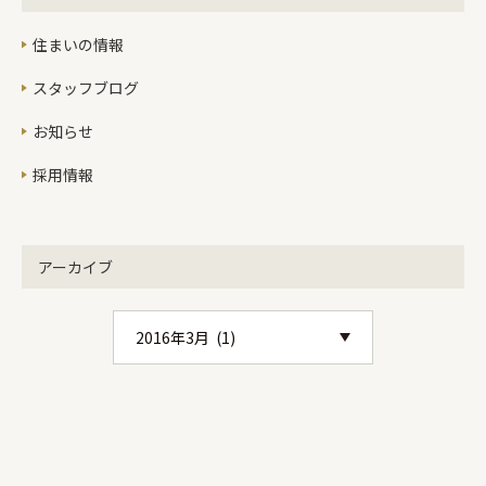
って資産になりませんし、月々7万円
住まいの情報
でも1年で84万円、10年で840万円も
支払うわけです。老後も家賃を払うな
スタッフブログ
んてものすごく大変です。大きな借金
は嫌だけど、家族が安心して住めると
お知らせ
ころを！ってことならこの住まいはお
採用情報
すすめです。内容はかなり充実してい
ますのでぜひそのページをご覧くださ
い。何棟もやるのは、ちょっと大変な
ので枠がいっぱいになったらお断りし
アーカイブ
ます。設計事務所クオリティを安心し
てお買い求め下さい。絶対に後悔はさ
せません。こちらのページに情報が詰
まってます♪