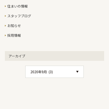
していくことをおススメしています。
住まいの情報
天井の高さは一般的な住宅で2ｍ40cm
ですが、部分的に低く抑えることでそ
スタッフブログ
の2ｍ40cmを吹き抜けたような空間に
お知らせ
演出することも可能です。吹き抜けが
欲しいといわれたこのOさま邸でもリ
採用情報
ビング以外をあえて低くすることで落
ち着きとリビングの開放感を演出して
います。予約制にはなりますがリノベ
ーションが終わりましたら、内覧も出
アーカイブ
来ますので、リノベーションにご興味
ある方はぜひご利用ください。お問い
合わせはこちらからみなさま、よろし
くお願いします。