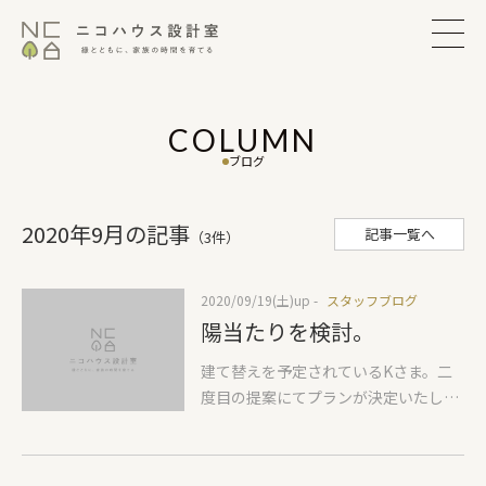
COLUMN
ブログ
2020年9月の記事
記事一覧へ
（3件）
2020/09/19(土)
up -
スタッフブログ
陽当たりを検討。
建て替えを予定されているKさま。二
度目の提案にてプランが決定いたしま
した。 敷地が広いので、その敷地を贅
沢に使い、二世帯をしっかり分けた
「コの字型」プラン。お互いにいい距