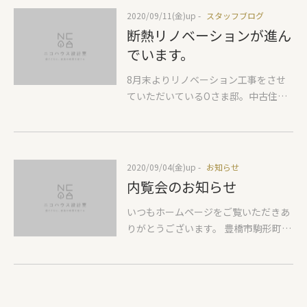
離感で離れるので、生活時間帯の違い
2020/09/11(金)
up -
スタッフブログ
による配慮が少なくすみ、ストレスな
断熱リノベーションが進ん
く生活することができます。敷地が広
でいます。
いといっても南側の隣地には2階建て
が建っていますので、12月22日の冬至
8月末よりリノベーション工事をさせ
を基準に陽当たりの検討も行っていま
ていただいているOさま邸。中古住宅
す。平屋の南側にも十分な陽当たりを
を購入され、住み心地のための断熱改
確認できます。冬至に陽が当たるとい
修と、室内をお好みのインテリア空間
うことはそれ以外の日は太陽の角度が
にする工事です。元々は築30年弱の建
もっと高いので1年間の陽当たりが確
売の住まい。そこから何度かのリフォ
2020/09/04(金)
up -
お知らせ
保できたことになります。それとあわ
ームを経ているようですが、時代を感
内覧会のお知らせ
せて今度は8月頃に室内に暑い日差し
じる内装。思い切って床も解体して室
が入ってこないように検討をして軒の
内を断熱補強しながら土間空間も作る
いつもホームページをご覧いただきあ
長さを決めていきます。よく6月22日
というリノベーション。内装解体を終
りがとうございます。 豊橋市駒形町に
の夏至での検討をみますが、そもそも
え、現在は2階より断熱改修工事を進
て施工させていただいたYさま邸の内
その時期はそこまで暑くないので検討
めています。断熱を補強するやり方は
覧会の日程が決まりましたのでお知ら
するならお盆前後がいいでしょう。今
いくつかありますが、一番お値打ち
せします。日程 9月 26日（土）、27
回はKさまの要望で和モダンでの外観
に、そして気密に対しても有効に働く
日（日）時間 10：00～17：00場所
のご提案なので軒が長いのはドシっと