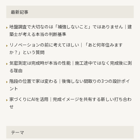
やり方として、壁に桟を打って、断熱
豊橋市駒形町 ※ 終了いたしま
した構えの外観にはピッタリ。気持ち
をプラスしていきます。断熱材の種類
した。注意 密を避けるため、入室は
最新記事
のいい中庭が出来そうです♪陽当た
にもよりますが、おおむね最近建てら
1組づつ（1枠1時間）、ご予約のみと
り、室温、構造を検討しながら、実施
れている新築の断熱と同じぐらいの性
させていただきます。ご予約はこちら
地盤調査で大切なのは「補強しないこと」ではありません｜建
設計へと進んでいます。
能を持った薄い断熱材を部屋内に施工
から マスクは必ず着用とし、 体
築士が考える本当の判断基準
しますので、元々の断熱と合わせると
調の悪い方はご遠慮下さい。 お引
リノベーションの前に考えてほしい｜「あと何年住みます
一般的なこの地域の断熱性能よりもよ
渡し済みの住まいですのでお施主さま
か？」という質問
くなります。また気密は既存の壁にビ
への配慮をお願いします。建物の特徴
ニールクロスが張ってありますのでそ
単世帯5人家族対応 約37坪の住まい □
気密測定は完成時が本当の性能｜施工途中ではなく完成後に測
れを気密層と考え、一部補強をしなが
延長敷地で隣地に二階建てがせまる悪
る理由
ら施工をしていきますので費用が抑え
条件敷地に1年中明るい空間をご提案
階段の位置で家は変わる｜後悔しない間取りの3つの設計ポイ
られます。2階は既存の床の上から、
□ 6畳用エアコンのみで快適に暮らせ
ント
新しい無垢の床を施工。1階の床は断
るニコ断熱の住まい□ 共働き夫婦に喜
熱を補強した上で、新しい無垢の床を
ばれるランドリー空間□DIYにてたく
家づくりにAIを活用｜完成イメージを共有する新しい打ち合わ
施工していきます。外観はそれほど変
さんの友達と塗られた珪藻土壁が空間
せ
わりませんが、住み心地とインテイリ
のアクセントご予約はこちらから みな
アはがらりと変わります。リノベーシ
さまご参考になさってください。
ョンをお値打ちにされたいという方に
テーマ
は既存をなるべく壊さずに利用して足