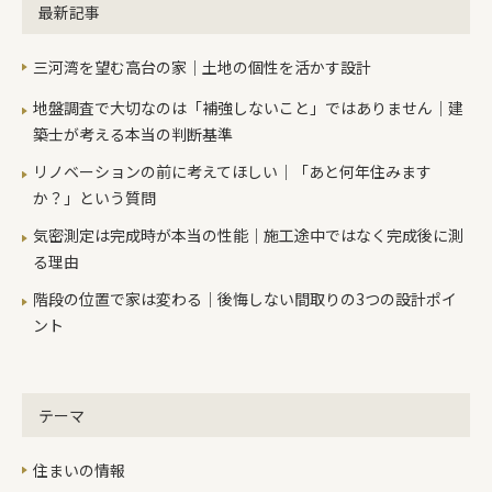
事させていただきます。皆さまよろし
最新記事
ます。でも設定温度が低いため，加湿
くお願いします。
器を使わなくても40％後半を保ってい
三河湾を望む高台の家｜土地の個性を活かす設計
ます。実際に生活し出せば，調理など
の加湿も行われるので50％ぐらいにな
地盤調査で大切なのは「補強しないこと」ではありません｜建
りそうです。 次に電力です。一番高い
築士が考える本当の判断基準
室温の時もエアコンの電源は入ってい
リノベーションの前に考えてほしい｜「あと何年住みます
ますが，その使用電力は『37W』，
か？」という質問
1000Wで30円ぐらいの電気代なので1
気密測定は完成時が本当の性能｜施工途中ではなく完成後に測
時間1.1円ぐらい。部分を暖めるホット
る理由
カーペットはだいたい600Wぐらいな
ので，家全体なのにホットカーペット
階段の位置で家は変わる｜後悔しない間取りの3つの設計ポイ
の1/16しか電気を使っていません。一
ント
番寒い時間帯は？となりますがリノベ
モデルの場合は夜中の12時頃がその時
間帯。18.7℃になっていました。温度
テーマ
が下がると湿度はあがるのでその時間
帯は49.3％。ちょうどいい湿度です♪
住まいの情報
この時間帯のエアコンの消費電力は？