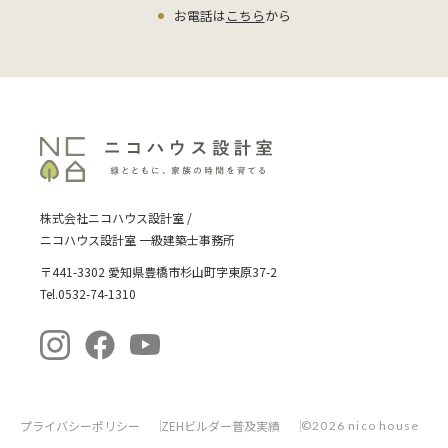
お電話は
こちら
から
や，暑い夏だとどうするのでしょう
か？補助としてエアコンが必要な気が
します。また故障後はエアコンと違
い，工務店経由で手配をかけますが，
すぐの対応は難しいでしょう。エラー
を確認して，部品手配して，直すとい
った行為が1日や2日の間にできるとは
とても思えません。その間は寒い暑い
をひたすら我慢してしのぐしかないで
株式会社ニコハウス設計室 /
しょう。もし本体の故障なら再導入費
ニコハウス設計室 一級建築士事務所
用として再び100～300万円の費用が
〒441-3302 愛知県豊橋市杉山町字東原37-2
必要です。 記事を書けば書くほど，全
Tel.0532-74-1310
館空調が嫌になります。なぜ採用する
のかの理由がまったくわかりません。
高級外車に余裕のある高級装備がつい
ているのは理解できます。国産普通車
に高級な装備がいるのでしょうか？ 少
プライバシーポリシー
ZEHビルダー普及実績
©2026 nico house
し突っ込んだ内容になりましたが，エ