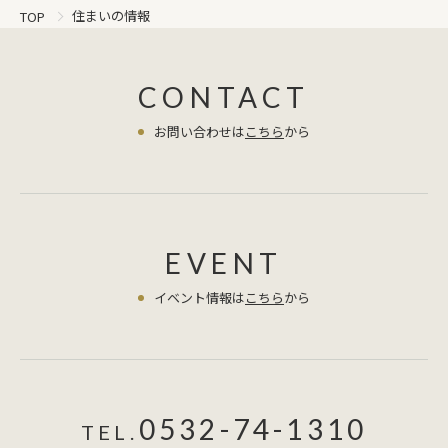
い空気は自然と下に，という自然の原
住まいの情報
TOP
理を利用するため。付けている場所の
違いで床近くが冬用，屋根近くが夏
用。故障時にどうにもならないときは
CONTACT
どちらかを使えばそれなりに満足でき
お問い合わせは
こちら
から
る環境になるようになっています。故
障時はどこにでも売っているエアコン
なので，電気屋の知り合いがいればそ
の日にでも直せます。また費用もエア
コン代と電気屋さんの取り付け代なの
で8万円とかでしょう。 一方，全館空
EVENT
調は導入時に300万円近いそうです。
イベント情報は
こちら
から
使う気がないのに聞いてみました(汗)
最初の方に書いたように，高断熱にす
れば家の中の温度は3℃の差もないぐ
らいになるので，家じゅうを空調する
ことの意味があるのか私はすごく疑問
0532-74-1310
です。全館なわけなので，故障時には
TEL.
全館が不快な状況になります。寒い冬