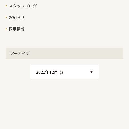
というと『199W』使っていました。
スタッフブログ
1000Wで30円ぐらいだとだいたい1時
間6円ぐらいでしょうか。この日のエ
お知らせ
アコンの1日の消費電力は合計
採用情報
『2736W』でした。おおよそ82円。冬
場エアコン1台をつけっぱなしにして
いてもエアコンでの消費電力は
『82KW』程度。おおよそ2,460円。気
アーカイブ
候のいい5月や10月などとの違いは，
この2,460円と給湯器の金額差になる
ので，電気代は真冬でも10,000円程度
でおさまりそうです。ちなみに全館空
調のみでの電気代は月1万円ぐらいだ
そうで寒い時期だと2万円は超えるそ
うです。もう一つ，故障時の対応力と
費用。リノベモデルで使っているのは
夏用の6畳エアコン1台と，冬用の6畳
用エアコン1台。使い分けているの
は，温まった空気は自然と上に，冷た