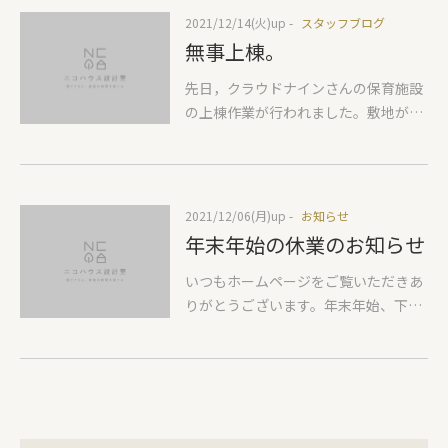
います。 リノベモデルでは確認もあっ
2021/12/14(火)
up -
スタッフブログ
て常に温湿度とエアコンの消費電力を
無事上棟。
気にしています。6畳用のエアコンが1
台 20℃設定で常時動いています。低い
先日，クラウドナインさんの保育施設
室温設定にすることで，湿度は上がり
の上棟作業が行われました。敷地が16
ます。同じ空気でも温度が高いと湿度
坪ちょっとしかなく，そこに20坪ちょ
が低くなるので乾燥感がまします。低
っとの施設を建てます。敷地目いっぱ
い温度でも体が満足するようにするに
いなので，道路は通行止めで作業させ
は，家全体の断熱性能がいいこと，床
ていただきました。近所のみなさんの
2021/12/06(月)
up -
お知らせ
や壁や天井面の表面温度の差が室温と
協力もあり本当に助かりました。みな
年末年始の休業のお知らせ
なるべく違わないこと，が条件になり
さま，ありがとうございます。遠目に
ます。断熱の低い家は室温が23℃あっ
見ても，近くで見ても，とても小さな
いつもホームページをご覧いただきあ
たとしても床や壁が15℃だったりする
カタチ。家型のシルエットがとても可
りがとうございます。年末年始、下記
ので体感は19℃程度，湿度30％台のウ
愛く見えて，子供たちも喜んでくれる
の期間を休業日とさせていただきま
イルスまん延住宅となり風邪をひきや
かなと思いました。年配の方が多い地
す。 １２月２９日(水) ～ １月５日(水)
すくなるわけです。 リノベモデルの12
域のようで子供たちの黄色い声が聞こ
１月6日より通常営業いたします。 休
月22日の温湿度。おおよそ20℃で推移
えるのはうれしいと言ってくれる方も
業期間中にいただいたお問い合わせに
しています。高断熱な住まいでも一日
いて，わたしたちもうれしく思いまし
ついては、営業開始日以降に順次お返
を通すと，1℃程度の温度差はでてい
た。完成まで安全第一で頑張ります。