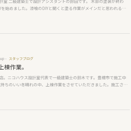
計室 二級建築士で設計アシスタントの鈴田です。 木部の塗装が終わ
の人がどうやって企業の財務状況を知ることが出来るのか？ 私のおス
IYを始めました。漆喰のDIYと聞くと塗る作業がメインだと思われるか
ティービジネス 』調べたい会社の企業名を入れると、その会社の財務
(私は思っていました…)しかし、塗るまでの養生がとにかく大変でし
ます。弊社を調べると①帝国データバンク企業情報 2,200円②東京商
グテープで汚れないように木部に貼っていきます。おそらく2日ほどは
情報 1,760円③リスモンG 与信ナビ(企業リスク格付) 1,045円という
なと思います。 プロの塗装屋さんはマスキングをやらずに綺麗に塗っ
財務状況がばれてしまいます(汗)。費用はかかりますが、数千万円のお
ロと素人の差を感じました…。 漆喰と水で分離しているので撹拌機で
生涯の住まいを計画するわけなので身を守るため、このぐらいの費用
ます。1時間ほど置いてから漆喰塗りのスタートです。 漆喰はドイツの
いいと思います。松竹梅の内容ではないですがまずは真ん中の② 東京
ドイージーを使っています。強アルカリ成分なのでカビの繁殖を抑え
企業情報 1,760円を見て、1つだけの情報で偏りがあるといけないので
水周りにもおすすめです。大理石、石灰など天然のものしか入っていな
するのがいいのではないでしょうか？企業なので当然利益を上げてい
up -
スタッフブログ
でも安心して塗ってもらうことができました。においもほとんどな
上棟作業。
になります。 昔からやっている老舗だろうと、何十件もやっている大
た時は木のいい香りに包まれています。 なかなか進まない漆喰DIY。こ
うと利益がないと会社は存続できません。それが過去5期分さかのぼっ
店。ニコハウス設計室代表で一級建築士の鈴木です。豊橋市で施工中
族を呼んで総勢10人で塗っていきます。友人の家は築9年になりますが
で会社の状況がとても分かりやすい。赤字なのはもちろん、利益や売
気持ちのいい冬晴れの中、上棟作業をさせていただきました。施工させ
ル塗装を一緒に塗ったのを思い出しました。子供たちの塗りたい！の
りに乱高下しているのも何かあると思った方がいいでしょう。企業情
まいは約27坪のコンパクトな住まい。小さな子に家の絵をかいてもら
、ローラーが足りませんでした…。 みんなで作り上げる家。時間もか
る会社もなんとなく気持ち悪い気がします。 私は10年前に独立し、7年
角屋根のかわいらしいおうちです。今回の建物も軒の高さが低いので、
が完成したらいい思い出になるのかなと思います。 2回塗りタイプでや
たしました。おかげさまで売り上げは徐々に増え、毎年黒字での決算
いう疑問を持たれたりしますがちゃんと2階建てです。またいつもと違
わったところですが、きれいに塗れるコツを少しずつつかんできたので
もしっかり納めています。どなたに聞いたか忘れましたが、法人税を
を兼ねたロフトスペースがあります。2階の部分は弊社でよくやらせて
りたいと思います。2月上旬完成を目指していきます！
地域貢献できていないので必要のない会社だと。その通りだなと思い
造表しの屋根裏のような空間。家のカタチそのままが見え、力強い構
事な住まい。身を守るために会社の財務状況を知ることはとても大事で
られている感覚を持ちます。構造はいつも通りとてもシンプル。2階の
工務店、契約する工務店、直接聞いてみるのもいいと思います。お茶を