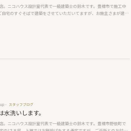
。理由として、基礎断熱は基礎土間が室内になります。土間コンクリー
店。ニコハウス設計室代表で一級建築士の鈴木です。豊橋市で施工中
くさんの水分を含んでいます。コンクリートを少しでも乾かすため床
ご自宅のすぐそばで建築をさせていただいてますが、お施主さまが建築
いようにしています。これをしないと土間からの水分が抜けにくくな
を持っていただいていまして写真もたくさん送っていただきます。プ
住まいの場合初期結露を起こす恐れがありますので、少しでも乾かすこ
前で素通りしてしまう部分に質問をいただくので、そういったことを
事になります。安い防水紙を使用する理由は2つ。1つ目はどうせ廃棄
いる方にもお伝えした方がいいかなと思いました。現在は基礎工事中
でお値打ちでいいということと、高価な防水紙の場合紙そのものが丈
での質問。① 四隅のアンカーボルトが太いのは構造上からでしょう
るためはがすときに苦労をするということ。防水紙は安いものだと1本
ンカーボルトは今回2種類使っています。1つは土台を止めるためのア
らい、高いものだと同じような数量でも20000円以上します。金額が全然
でM12のもの。もう一つ長いものM16のものは柱に直接止付けるための
久性も全然違います。建物に使う防水紙。何を使っているか聞いてみる
トです。柱に直接止付けることによって、土台にせん断力を負担させな
ますよ。週末は天気がよさそうで、何より。上棟式の後はお持ち投げ。
います。壁の強さ(壁倍率)によって、土台のせん断力がNGとなる場合
になりそうです。Iさま週末を楽しみにしてください。
今回の場合は土台のせん断についてはNGではありませんが、余力とし
付けるホールダウンを使っています。柱に直接止付けるということは
度をひろいますので断熱上、ヒートブリッジ(熱橋）になります。その
は、ホールダウンにつける金物と合わせて、ウレタンにて断熱補強を
くします。そうしないとホールダウン金物まわりで結露が発生します。
up -
スタッフブログ
とても危険です。 ② 基礎ベース打ち込みの丸い凹みは何かのあとでし
は水洗いします。
：基礎断熱の物件で、床下エアコンを採用する場合一番怖いのがシロ
店。ニコハウス設計室代表で一級建築士の鈴木です。豊橋市野依町で
す。シロアリは適温な状態の床下は居心地のいい空間になるためです。
定のIさま邸。上棟ではお餅投げをする予定ですが、ご近所とのお付き