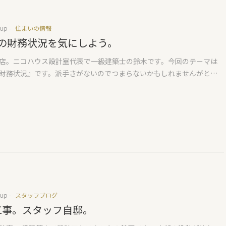
up -
住まいの情報
の財務状況を気にしよう。
店。ニコハウス設計室代表で一級建築士の鈴木です。今回のテーマは
財務状況』です。派手さがないのでつまらないかもしれませんがとて
です。 いい住まいを建てたいと思われた方々は① SNSから様々な情報
②YouTubeで勉強し、③目当ての工務店さんをいくつか絞るというこ
るのではないかと思います。 建築は多くの部材と人の手で造られるた
悪しが一般の方だとわかりづらい構造になっています。『耐震等級3』
などのわかりやすい派手な部分は大事。でもそれ以外の部分もとても
で勉強をされるのはとても大変ですが、高いお金と身を守るため皆さ
ってほしいことがあります。『検討中の会社の財務状況を知るこ
ータバンクの調査では2024年に発生した建設業の倒産件数は過去10年
したそうです。様々なセミナーを聞いても特に今年は倒産が増えると
ています。赤字経営でしのいでいる工務店さんもたくさんあります。い
up -
スタッフブログ
を見つけてもその工務店さんの財務状況が良くないと、建築後倒産と
Y工事。スタッフ自邸。
えられますし、建築中に倒産したらとても大変なことになります。そ