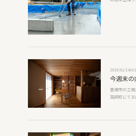
一般的な基礎
合いも多い方
かしその部分
熱をブルーシ
は造りません
今日は土間を
す。水が溜ま
アコンの場合
いうことにな
コンクリート
きますので、
水道水を使っ
た際に、全て
んとなく雨水
りポンプで排
曇り空で肌寒
答しました。
ねの大工さん
がありました
2025/01/14(火)
いろ大変だと
今週末の
がありました
豊橋市の工務
高師町にてお
レオープンと
させていただ
ました。そん
てもよかった
らない？とい