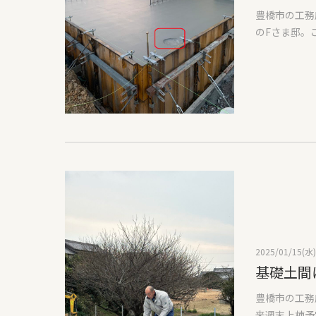
とはしません
豊橋市の工務
トの初期はた
のFさま邸。
合板を敷かな
に全力で興味
り、高気密の
ロだと当たり
とがとても大
ブログを見て
してしまうの
ですが、基礎
夫に出来てい
か？答え：ア
4000円ぐ
ンカーボルト
違うので、耐
アンカーボル
といいと思い
いようにして
賑やかな上棟
があります。
て柱に直接止
基礎外側の温
ため室内側で
行い熱橋をな
2025/01/15(水)
壁の中なので
基礎土間
ょうか？答え
豊橋市の工務
アリになりま
来週末上棟予