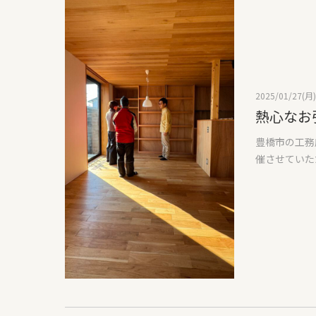
柱は外周部を
にごした話を
構造以外の不
でも壊したり
となります。
イブリッド集
つも通り弊社
2025/01/27(月)
を敷き、その
熱心なお
います。その
以上の材料と
豊橋市の工務
社ならではの
催させていた
慣れてないと
に床下エアコ
合板が貼られ
と思ったので
つも通り、完
お引渡しの際
過ぎには上棟
が多く、特に
ご近所もたく
30分程度だ
ました。みな
ます。たくさ
だけ投げても
明書に保証書
施主さまにね
が、アナログ
でとうござい
て、共有出来