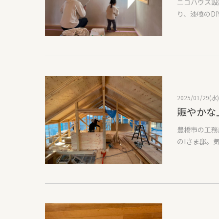
ニコハウス設
んな中で一般
り、漆喰のD
スメは『ニフ
と思います。
状況がわかり
た。マスキン
工リサーチ企業
かかったのか
費用で弊社の
ていくのでプ
金を使って一
しっかり混ぜ
は払った方が
クイックアン
商工リサーチ
ることでき、
もう一つ確認
2025/01/29(水)
いのでこども
賑やかな
ることが大事
く、家に入っ
きな会社だろ
豊橋市の工務
の日は友人家
て見れますの
のIさま邸。
当時床のオイ
り上げがあま
ていただく住
気持ちが強く
報が少なすぎ
ったような三
かり大変です
前に法人化い
2階建て？と
っと1回が終
をし、法人税
う部分で収納
仕上げも頑張
払わないのは
いただく、構
ました。 大
造によって守
す。検討中の