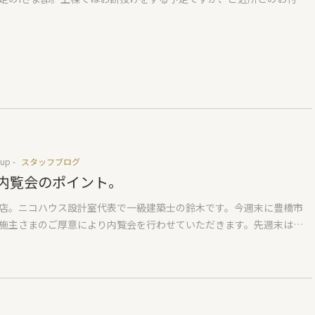
では水抜き穴をつくり、基礎内に水が溜まらないようにつくります。し
なのでにぎやかな上棟になりそうです。 基礎は年末に完成し、基礎断
を後で埋めても、シロアリにとっての侵入口となりますので水抜き穴
ートで覆い、紫外線劣化しないよう養生して年を越しました。そして
。そのため、弊社の基礎は雨が降るとプールのように水がたまりま
洗う作業。今回の物件も弊社で多い床下エアコンの物件です。床下エ
るということは穴がないということなのでシロアリの侵入口がないと
、床下は室内と同じ空間とみなし、可能な限りきれいに掃除します。
ります。給排水などの配管類も基本的にすべて基礎立ち上がりより抜
表面の粉っぽい汚れを取るだけで、埃っぽさがぜんぜんなくなります。
目視でシロアリ点検ができ、先々まで安心です。穴は単純に水がたまっ
て洗うため、少し塩素を含んでいるせいか、殺菌作用と言いますかな
平らだと水を抜くことが困難なため、一部分をへこましてその部分よ
に打たれた状態よりもよくなっている(気がします)。今日はあいにくの
水するためです。 とてもいい質問だなと思いましたのでより詳しく回
い日でしたが基礎土間洗い無事終了いたしました。来週にはお待ちか
現場監督Fさま、いつもご覧いただきありがとうございます。また疑問
が登場し、土台敷工事よりスタートです。Iさま、お餅投げの準備いろ
ら連絡ください。十分すぎる回答をさせていただきます(笑)
up -
スタッフブログ
思いますが、忘れ物ないようにご注意ください。またわからないこと
内覧会のポイント。
ら連絡ください。賑やかなお餅投げ、私も楽しみにしています♪
店。ニコハウス設計室代表で一級建築士の鈴木です。今週末に豊橋市
施主さまのご厚意により内覧会を行わせていただきます。先週末はプ
して何度も来ていただいている方、検討いただいている方のご案内を
きました。世間では大寒波がきていてこの地域でも雪が少しちらつき
な中でしたので、弊社の6帖用床下エアコンでの暖かさ体験としてはと
なと思います。温度計を忘れるというミスをしたので何℃なのかわか
う問題はありましたが、来られた方皆さん『暖かい…というより外着