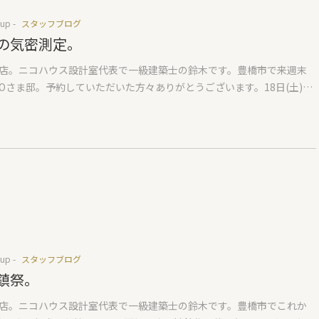
厚着の方は暑い汗』というのが感想でした。24℃設定の床下エアコン
up -
スタッフブログ
は日射熱も入り、床下エアコンは止まっていましたのでおそらく25℃
の気密測定。
っていたのかなと思われます。外が冷たいため、室内で暖まった後は
『整う』というサウナのようなことが出来たのも面白かったです。室
店。ニコハウス設計室代表で一級建築士の鈴木です。豊橋市で来週末
後、外気浴すると気持ちいいなあと思いました。ということで今週末
Oさま邸。予約していただいた方々ありがとうございます。18日(土)の
かさは十分体験いただけると思います。この住まいでは障子を多く取
と数枠しかありませんが見てみたい方は早めにご予約ください。比較
いただきました。日本らしいやわらかな光に包まれる空間は心地よさ
きさの敷地に日本の住まいらしい佇まい。自然素材で造る住まいの良
段以上に感じられます。障子というと『和』を強く感じられるかもし
心配な方、ぜひお越しください。ご予約お待ちしています。 そのOさま
そんなことはありません。建築家の巨匠、吉村順三氏がデザインされ
気密測定を行いました。いつも完成時の一発勝負ですが、今回は風が
今回のデザインに取り入れています。一般的な障子と違い障子の木枠
までに1時間以上かかり苦戦されていました。いつもお伝えしているこ
います)を統一したデザイン。外部サッシのほとんどの部分に障子を取り
密というのは時間が経てば少なからず悪くなります。施工時よりも完
が今回の住まい。障子に映る木々の陰影も魅力的。カーテンなどは必
内外を貫通する配管が増えますので悪くなります。(施工時測定の場合
います。でもせっかくならそれを改め、日本らしい障子はいかがでし
てふさぎます)でもその方が実情に合っているだろうということで弊社
は弊社でも増えていくことでしょう。樹脂の混ざった破れにくい紙も
気密測定を行っています。気密性能はC値0.24でした。いつもよりも引
本来の障子紙の方が艶がなくしっとりしますのでお勧めです。今回の
シが多いせいか少し数字が悪く感じますが、十分な高気密住宅が完成
up -
スタッフブログ
が約8ｍ奥行が約22ｍの約52坪。一般的なよくある北道路の敷地です。
社が行っている気密測定は『家の中の空気を外にはきだして内部を負
鎮祭。
が活きた設計になっていますので、これから土地を購入される方で少
いうもの。風が強いと負圧状態を保つ機械の調整が難しくエラーが出
抑えたい方は北道路を見直すいい機会になると思います。北道路でも
店。ニコハウス設計室代表で一級建築士の鈴木です。豊橋市でこれか
うわけです。 今回の建物はガス乾燥機のかんたくんがついています。
間違わなければ、とても魅力的な空間になります。敷地を読んだ設計