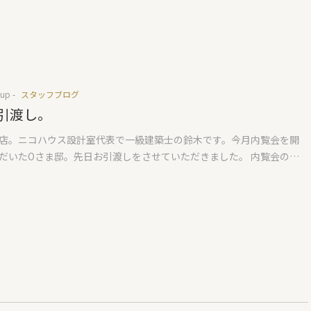
除くと数本しかありません。これはスケルトンインフィルと言って、
されたら、ちょっと距離を置いた方がいいかもしれません(汗)
必要な間仕切りは造作工事で造るものとしています。間仕切りはいつ
追加したりすることができ、将来的な家族の変化に対応しやすい空間
いつもは米松の梁を使いますが、今回はコスト的なメリットがあるハ
成材を多用しました。見える景色がいつもと違い新鮮に感じます。い
の屋根は2重。一重目は水平構面(水平面の構造をなす部分)の厚い合板
up -
スタッフブログ
上に外断熱を施工いたします。外断熱の面は一重目の屋根防水も兼ねて
引渡し。
上に通気を兼ねた垂木を施工し、二重屋根の完成。一般的な屋根の倍
手間をかけていますが、より安心できる防水や構造とするための、弊
店。ニコハウス設計室代表で一級建築士の鈴木です。今月内覧会を開
やり方。『このやり方いいなあ』と思ってもコストも手間もかかり、
だいたOさま邸。先日お引渡しをさせていただきました。 内覧会の際
なかなか真似できないでしょう。16時頃には二重目の屋根下地となる
ンを22℃設定にしていましたが、日中日差しが入ると贅沢にも暑いな
、当日中にルーフィング工事まで終え、雨と朝露対策は無事終了。い
20℃ほどにいたしました。いつも熱心に私の話を聞いてくれるOさま。
ぺきな仕事をありがとうございます。暗くなるのが早いので、16時半
も、メモ帳を持ちながら聞いていただきました。最近は説明する部分
式をさせていただきました。四方固めを行いお待ちかねのお餅投げ。
高性能な家の使い方的なところにとても多く時間を使います。以前は
さん集まってこられ、にぎやかな雰囲気の中お餅投げをしていただき
った引き渡しですが、今では1時間30分近く様々な説明をさせていただき
さんの楽しそうな顔とても印象に残りました。小さなお子様にも少し
んしゃべっていたらいつの間にか1時間過ぎていたという感じです。説
らい、とてもいい思い出になったのではないかと思います。最後はお
がついているので、ぶ厚い説明書を機器ごとたっぷりとお渡しします
ぎらいの言葉をいただき、1日の上棟作業は無事終了。Iさま上棟、おめ
すぎてデジタルにしたいといつも思います。フォルダにデータを入れ
ます。日々変化していくご自宅の姿、出来る限り足を運び、たくさん
たらいいのになと思いますが、保証書がついている以上何ともなりま