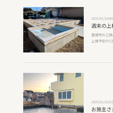
写真を撮って
せん。今後の
た。安全第一
い方も説明が
で、サボらず
まだ寒い、で
2025/01/22(水)
日射を入れた
週末の上
らないものを
入るように設
豊橋市の工務
ます。お引渡
上棟予定のI
うございます
土台と大引は
か？下足入れ
がついている
いたします。
化学薬品を使
き、よろしく
検ぐらいのタ
理由は再施工
5年経つと揮
どまりますの
また目薬など
環境にもやさ
水紙を敷きま
2025/01/21(火)
は土台を敷い
お施主さ