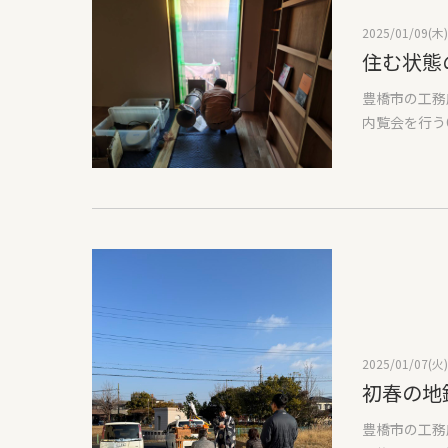
のままや少し
2025/01/09(木)
でしたが日中
住む状態
近くまで上が
デッキにでて
豊橋市の工務
内で暖まった
内覧会を行う
も寒ければ暖
方が人気であ
り入れさせて
的よくある大
と上質さが普
さ、コストが
れませんが、
邸で完成時の
た吉村障子を
強く測定する
(桟と框とい
とですが、気
入れているの
成時の方が屋
ずつけると思
テープを貼っ
ょうか？今後
では完成時の
ありますが、
き違いのサッ
2025/01/07(火)
住まいは間口
しました。弊
初春の地
北道路の良さ
圧にする』と
しでも予算を
豊橋市の工務
まくってしま
設計の仕方を