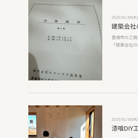
2025/01/30(木)
建築会社
豊橋市の工務
『建築会社の
も大事な内容
を手に入れ、
とをされてい
め、その良し
『断熱等級』
大事。ご自身
んに絶対にや
と。』帝国デ
で最多を更新
のことを聞い
2025/01/30(木)
い工務店さん
漆喰DI
いうことが考