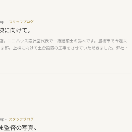
建築を楽しんで下さい。たくさんのお気遣いもありがとうございまし
取説のバージョンアップは急務ですね。冬エアコンと夏エアコンの使
で引き続き頑張ってまいります。宿題は電気配線の予習となりますの
必須です。間取りを提案する際によくお話しすることですが、『3月は
あらかじめ考えておいてくださいね♪
も9月はまだ暑い』室内に入る日射が同じような感じに入ってくるので
up -
スタッフブログ
い3月と日射を入れたくない9月のどちらを優先するのかという話。入
棟に向けて。
入れるようにすることは不可能なので、弊社では3月に日射がしっかり
計し、9月はタープなどの日よけにより外で防ぐことを標準解としてい
店。ニコハウス設計室代表で一級建築士の鈴木です。豊橋市で今週末
しの最後は鍵の確認をしていただき、無事終了。Oさま、新築おめでと
さま邸。上棟に向けて土台設置の工事をさせていただきました。弊社の
。お引越しから数日たちましたが、快適に過ごされていますでしょう
国産ヒノキを使っています。材料をよく見ると、白っぽく汚れか？粉？
の棚が足りていなかったのはごめんなさい。温湿度計と一緒にお持ち
ような状態ですがこれはホウ酸処理によるものです。シロアリ対策は
絵本棚や家具など、今度訪問させていただくのが楽しみです。引き続
わずホウ酸にて処理しています。初期費用は高くなりますが10年の点
お願いいたします。
イミング化学薬品を使ったシロアリ対策よりもお値打ちになります。
の必要がないからです。化学薬品のシロアリ対策は一般的に5年保証で
発してしまい効き目がなくなります。ホウ酸処理は結晶化しそのままと
で点検さえしっかりしていれば生涯有効なシロアリ対策になります。
にも入っているように人体にはほとんど無害(排出される)ため、人にも
しいシロアリ対策になります。土台を敷いた後は表面にお値打ちな防
す。朝露や雨などによる水濡れを簡易的に防止する処置です。一般的に
up -
スタッフブログ
たあとに床合板を敷くことが多いのですが、弊社では上棟前に敷くこ
ま監督の写真。