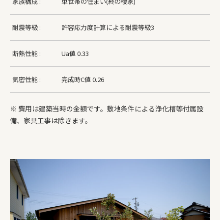
家族構成 :
単世帯の住まい(終の棲家)
耐震等級 :
許容応力度計算による耐震等級3
断熱性能 :
Ua値 0.33
気密性能 :
完成時C値 0.26
※ 費用は建築当時の金額です。敷地条件による浄化槽等付属設
備、家具工事は除きます。