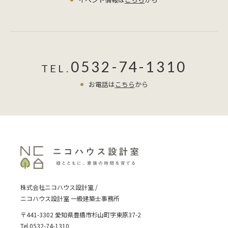
した。18℃で除湿運転をした際に1日
の電気使用量が8.3kwでした。太陽光
モニターなので細かなことはわかりま
せんがおおむね1時間あたり300～
400Wで動いてます。( 引き渡し前の物
0532-74-1310
TEL.
件で、家電など使っていないのでほぼ
お電話は
こちら
から
あっているはず） 太陽光モニターの1
日使用電力と1時間あたりの使用電力
これを2日間やったところ、約26℃ 相
対湿度70％だった室内の環境が 約
21℃ 相対湿度61％まで下がりまし
た。絶対湿度という専門的な単位でお
伝えすると、空気1立米あたり16ｇほ
どの水分だったのが11.5ｇぐらいまで
減りました。使った電気は2日間で約
株式会社ニコハウス設計室 /
16KW。さすがにこの環境は寒すぎま
ニコハウス設計室 一級建築士事務所
すので、この水分量を保ったまま、
〒441-3302 愛知県豊橋市杉山町字東原37-2
26℃程度まで室温を上げたいところで
Tel.0532-74-1310