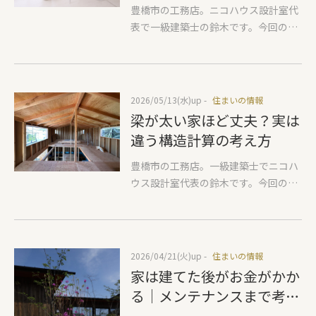
ごす方法。
豊橋市の工務店。ニコハウス設計室代
に盛り込まれていたら、一度立ち止ま
す。ここからは私の現在の考え方にな
表で一級建築士の鈴木です。今回のテ
って確認することをおすすめします。
りますが、平成初期のころ、まさに私
ーマは梅雨から夏にかけて重要な『除
① 勾配天井 (一部の屋根の高さが違
が青春を謳歌した時代の親たちが建築
湿について』をできるだけわかりやす
うような計画)② 太陽光パネルの設置
した建物は40坪前後ぐらいの大きさが
い言葉だけでお伝えいたします。 まず
③ 2階建ての場合、1に柱がないのに
主流でした。なぜならリビングでみん
『除湿』するには結露をさせる方法し
2階床梁にある耐力壁
なでテレビを見る生活だけでなく、個
2026/05/13(水)
up -
住まいの情報
かないということを知っておいてくだ
室にこもり、彼氏彼女と長電話をした
梁が太い家ほど丈夫？実は
さい。結露させて出た水分を捨てると
り、TVをみたりと個室時間が多かっ
違う構造計算の考え方
いうのが 『除湿』です。「私の家の除
た。その部分の変化がとても大きく、
湿機もそうですか？」と思った方、間
豊橋市の工務店。一級建築士でニコハ
今はみんなスマホやタブレットを見て
違いなくそうなっています。除湿をし
ウス設計室代表の鈴木です。今回の住
います。リビングに集まっていたとし
ようと思った場合、どのぐらいの水分
まいの情報は『構造計算による梁高さ
ても、スマホを片時も話さずTVはバッ
が家の中に入ってきているのか？は知
の違い』です。少し難しそうな内容に
クミュージック程度。みたい番組はネ
っておく必要があります。一般的な給
なっておりますが、新築を検討中の方
ット配信で補えますし、個室のTVの必
気口のついた家で換気扇を回してると
にはお役に立てる情報なのでぜひご一
要性はまったくもってなくなりまし
2026/04/21(火)
up -
住まいの情報
おそらく1時間あたり150立米などの空
読ください。弊社ではプランをまとめ
た。そうなると個室の大きさは当時よ
家は建てた後がお金がかか
気の出入りがあると思われます。その
ながらおおよその構造計画をし、耐震
りも小さくていいのは必然でしょう。
る｜メンテナンスまで考え
空気に何リットルの水が入っているの
等級3になるのかをチェックします。
またまだ法事を自宅でやっていた時代
た素材選びのすすめ
か？私が気持ちいいと思う季節は5月