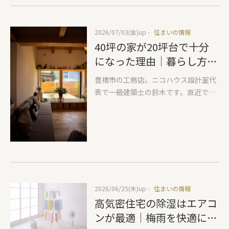
有益になるようにという思いで、一般
の方にわかりやすく情報発信をしてい
ます。住まいを考えている方はぜひご
2026/07/03(金)
up -
住まいの情報
参考になさってください。本日のテー
40坪の家が20坪台で十分
マは『許容応力度計算をしていない物
になった理由｜暮らし方は
件でやってはいけないこと』をお伝え
大きく変わりました
します。近年は耐震等級3が当たり前
豊橋市の工務店。ニコハウス設計室代
になりましたが、どのような計算で耐
表で一級建築士の鈴木です。直近での
震等級3を取得しているかまで説明さ
弊社への設計依頼の物件は5割超えく
れることはほとんどありません。その
らいで平屋になっています。平屋要望
ため、同じ耐震等級3でも設計上注意
が多い反面、現在の物価高騰で一般的
すべきポイントが見落とされているケ
なプランをしていくと、とても高価な
ースがあります。構造に詳しい設計士
物件が完成します。予算に余裕がある
からすると設計内容や上棟時の写真を
かたはいいのですが、すべての方がそ
見ると、構造計画の考え方はある程度
ういうわけにはいきません。なぜ平屋
わかります。 その代表例が、『許容応
2026/06/25(木)
up -
住まいの情報
が高いのかということをおさらいして
力度計算を行っていない建物では採用
高気密住宅の除湿はエアコ
おくと① 基礎の面積が2階建てでの
すべきでない設計』です。もし構造計
同じ面積の家の2倍② 屋根の面積も
ンが最適｜梅雨を快適に過
算を行う前から次のような内容が計画
同じく2倍というのが理由になりま