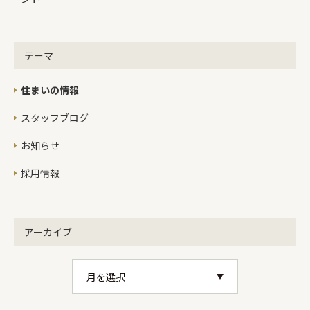
エアコンは動いているのですが、除湿
させるための結露が一切起きていない
状態。除湿は結露でしか絶対にできま
テーマ
せん。結露がおきていないということ
は室内空気の除湿が全くされていない
ということ。エアコンの外にあるぽた
住まいの情報
ぽた水がでてくるところ、乾いている
スタッフブログ
のは除湿が出来ていない証拠。だから
70％もの相対湿度があったわけで
お知らせ
す。 完成引き渡し前物件にて湿度対策
と実験室温が一定に安定するのは高気
採用情報
密高断熱住宅のいい点ですが、その部
分は除湿にとってはデメリット。そこ
でエアコンの除湿機能を適宜有効に使
アーカイブ
うことが大事だとわかりました。除湿
モードは室内の相対湿度を下げる目的
で動きます。冷房運転は室内の温度を
下げる目的で動きます。そもそもの目
的が違うのです。除湿運転にも設定温