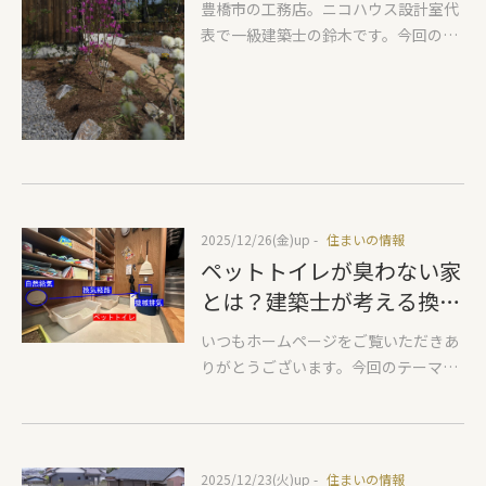
さらにプランが決定した際には最初に
のため、2間続きの和室、大きめの仏
豊橋市の工務店。ニコハウス設計室代
の新緑のころ、じめじめして気持ち悪
構造計算をすべて完了させその先の詳
間など誰も使っていないけど必ず作っ
表で一級建築士の鈴木です。今回のテ
いなあと思うのは真夏の雨あがりの晴
細図面作成へと進みます。 一般的な工
ていた部屋が存在します。そんな仏間
ーマは『メンテナンス性の良し悪し』
れの日でしょうか。じめじめの真夏日
務店さんの場合プランを計画 → 図
などは現代ではリビングの一角に小さ
住まいはメンテナンスフリーなはずが
の日を5月の新緑の季節の体感にしよ
面 → 見積 → 請負契約後に構造
な仏壇を置くスタイルへと変化しまし
ありません。(不老不死は存在しませ
うとするとおおよそ1時間に2リットル
計算 → 確認申請などへと進みま
た。この変化で必要な面積は5坪～9坪
ん)どんな素材でも必ずメンテナンスを
ほどの水分を取り続ける必要がありま
す。弊社の場合プラン計画 → 同時
ほど減りました。
する必要があります。メンテナンスの
す。一般的な除湿機では追いつかない
に構造、温熱計画 → 詳細図面作
お伝えの仕方が世の中的に間違った情
ことは容易にわかると思います。1日
成 → 見積 → 確認申請 → 請
報が多いように感じるのでお伝えする
に48リットル除湿する必要があるわけ
負契約 をします。見積をする段階で
2025/12/26(金)
up -
住まいの情報
ことにいたします。 弊社が考えるメン
ですから。だからこそ除湿に一番向い
構造や断熱などの計画はおおよそ決定
ペットトイレが臭わない家
テナンス性のいい素材の選択方法です
ているのはエアコンになるわけです。
済みとなります。なぜそのようにして
が、①廃盤がないこと②どこの工務店
とは？建築士が考える換気
除湿機は一定時間たつと、タンクが満
いるのかを、梁の高さ検討を参考にわ
でもお施主さまでも手入れができるこ
計画の工夫
タンになってしまい水を捨てないとい
いつもホームページをご覧いただきあ
かりやすくお伝えさせていただきま
とこの2つを基準に素材を提案してい
けませんが、エアコンは外に水が捨て
りがとうございます。今回のテーマは
す。
ます。
られますので楽ちんです。またエアコ
『ペットトイレの臭い対策』です。高
ンはヒートポンプという方式を使って
気密高断熱になって、室内の換気量が
いますので、電気代は除湿機に比べ安
うまく調整できるようになった一方
くすみます。
で、ペットを室内で飼っている方だと
2025/12/23(火)
up -
住まいの情報