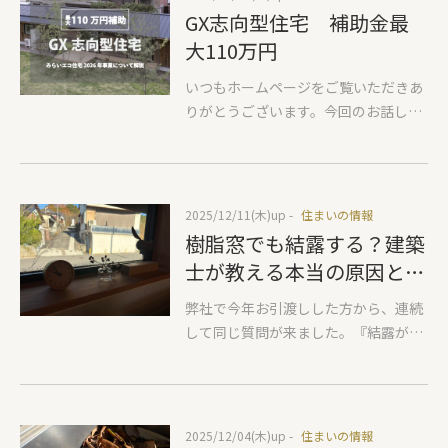
気になるのが『ペットのにおい』換気
GX志向型住宅 補助金最
計画がしっかりしていると排出はでき
大110万円
ていると思うのですが、特にトイレに
ついては注意が必要です。弊社で施工
いつもホームページをご覧いただきあ
してとてもよかったやり方があります
りがとうございます。今回のお話しは
のでペットを飼われる方のご参考にな
『2026年の新しい補助金』について。
れば幸いです。 対策としてペットのト
家づくりを考え始めると、多かれ少な
イレはなるべく給気側から遠く排気側
かれ必ず「お金」の悩みが出てきま
に置く。このやり方をすると高気密高
す。これは仕方のないことです。 ぜひ
2025/12/11(木)
up -
住まいの情報
断熱住宅であれば室内が臭うことは少
賢く使っていただきたい国の制度が決
樹脂窓でも結露する？建築
ないと思います。ただし計画換気がし
まりましたので、そのポイントをご紹
士が教える本当の原因と対
っかりできていることが絶対条件で特
介いたします。少し文字ばかりの堅苦
策
に第三種換気といわれる、『排気は機
しい内容になってしまいますので、ご
弊社で今年お引渡しした方から、連続
械で行い、給気は自然給気』という計
覧いただく方はそのあたりご了承くだ
して同じ質問が来ました。『結露が出
画の場合、機械と給気の関係性が1：1
さい。
ましたがどうしたら防げますか？』皆
になっていません。わかりやすくお伝
さん疑問に思い、どうしていいかとの
えすると排気の力が10として給気から
ことなので住まいの情報としてお伝え
10入ればいいのですが給気が少ないと
します。 弊社は基本仕様として樹脂サ
2025/12/04(木)
up -
住まいの情報
排気同士でけんかして片方の排気が逆