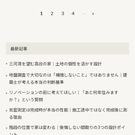
てお伝えし、イメージの共有をしま
く『リノベーション向けかどうかの構
やかな空気環境になるように『湿度』
す スマホだと見にくそうですが、例え
造ポイント』を書きます。
...
1
2
3
4
»
にチャレンジしましょう！ 最近私が知
ば分譲地だと下の画像のようなアドバ
った反省点弊社は高気密高断熱住宅を
イスをいたします。
つくる関係で、夏用のエアコンはそれ
ぞれの住まいに１台のみでご提案をし
ています。24℃程度で冷房運転をする
最新記事
と、住まいによりますがおおむね25℃
台ぐらいの快適な室温になります。そ
三河湾を望む高台の家｜土地の個性を活かす設計
れでも湿度がなかなか下がらず、70％
近い湿度の場合が多くありました。室
地盤調査で大切なのは「補強しないこと」ではありません｜建
内干しをされる方も多いので、なんと
築士が考える本当の判断基準
かならないものかとずーっと悩んでい
リノベーションの前に考えてほしい｜「あと何年住みます
ましたがようやくその答えがみつかり
か？」という質問
ました。 対策前の室内の温湿度と床下
の温湿度 ダメだった原因25℃ぐらい
気密測定は完成時が本当の性能｜施工途中ではなく完成後に測
で安定した室温になるのはいいのです
る理由
が、そのせいでエアコンの吹き出し温
階段の位置で家は変わる｜後悔しない間取りの3つの設計ポイ
度が露点温度以上になっていました。
ント