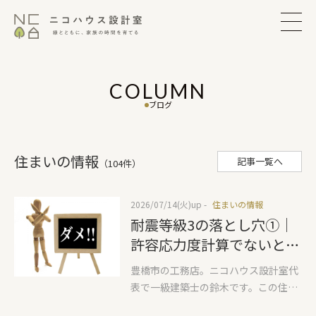
COLUMN
ブログ
住まいの情報
記事一覧へ
（104件）
2026/07/14(火)
up -
住まいの情報
耐震等級3の落とし穴①｜
許容応力度計算でないと評
価できない3つの設計
豊橋市の工務店。ニコハウス設計室代
表で一級建築士の鈴木です。この住ま
いの情報では家を建てるすべての方に