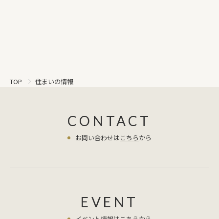
度がありますので、思い切って18℃で
除湿をかけてみました。そうすると、
見事なまでにエアコンのドレイン配管
からぼたぼたと水が落ちてきます。し
っかり除湿が進んでいる証拠です。 対
策後の室内の温湿度と床下の温湿
度 結論部屋の温度が一定になると冷
住まいの情報
TOP
房運転では除湿はできません。その場
合、エアコンに熱を加えフル稼働をさ
せる、もしくは今回のように除湿運転
CONTACT
にするしか方法がありません。エアコ
ンに熱を加えるぐらいなら、除湿を
お問い合わせは
こちら
から
18℃で運転した方が効率がいいように
思えました。ただし、エアコンからは
めちゃくちゃ冷たい空気が出てきます
のでやり過ぎは注意が必要です。個人
的には日中だれもいない時間帯に除湿
EVENT
をかけておいて、帰ってきたら冷房運
転に切り替えるのがいいかなと思いま
イベント情報は
こちら
から