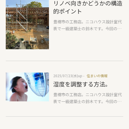
リノベ向きかどうかの構造
でなく、管そのものが取り外せます。
うことを聞くよりも設計士にお聞きす
的ポイント
ゴミ受けを突破した髪の毛などだけで
る方が間違いないでしょう。内覧会に
なく、適温で育ったヘドロがごっそり
来たお客さまには、そういった相談を
豊橋市の工務店。ニコハウス設計室代
ついています。(画像ではとても見せれ
随時受けさせていただく専用LINEをお
表で一級建築士の鈴木です。今回の住
ません)この部分の掃除までして、初め
伝えしています。 私に聞くとどんなこ
まいの情報は『リノベ物件の構造的ポ
て完了です。ハイターなど強力な洗剤
とがわかるのか？① 分譲地であっても
イント』のお話しです。(わかりにくい
を使うのはとても有効ですが、もし浄
それぞれ廻りの建物の建ち方が変わる
と思われるのでいずれYouTubeで撮影
化槽をお使いの方は浄化槽の中にいる
のでそれを予測してアドバイス(別敷地
します）最近相談の多いリノベーショ
微生物が死んでしまう恐れがあるため
の駐車位置、建物の配置までをお伝
ン。図面がある方には持ってきていた
ほどほどにしておきましょう。
え)② いくつか候補地がある場合、そ
だくのですが、構造的に補強がしやす
れぞれの土地のメリットデメリットを
2025/07/23(水)
up -
住まいの情報
いか？しにくいか？によって補強する
お伝えして比較しやすいようにアドバ
湿度を調整する方法。
ための費用が大きく変わります。変わ
イス③ 候補地を3つぐらいに絞ってい
るポイントとして①基礎の追加の発
豊橋市の工務店。ニコハウス設計室代
ただければ、大雑把な駐車計画、配置
生、②梁の補強の発生、③追加の梁の
表で一級建築士の鈴木です。今回のテ
計画をお伝えしよりご自身のイメージ
発生が考えられるからです。実際にリ
ーマはよく質問をいただく『湿度』に
に近い土地を選びやすくなる④ 平屋向
ノベーション相談のあった住まい、現
ついて。私自身も最近大きな発見をし
き、2階建て向きをお伝えし、その敷
在新築にむけ動いているSさまの旧間
ましたので、それを皆さんにおつたえ
地に建つ近しいイメージを弊社物件に
取りを復元し、出来る限りわかりやす
しつつ、みなさんも高原のようなさわ