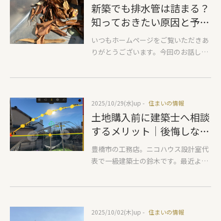
ッシをしようしています。商品名は
新築でも排水管は詰まる？
流するという状態がおきます。特にキ
YKKAP 330 ないし 430。樹脂窓のペア
知っておきたい原因と予防
ッチンのレンジフードのような強力な
ガラスないしトリプルガラスです。
風量をもった換気扇をつけるとそうな
方法
いつもホームページをご覧いただきあ
る傾向が強く、計画通りに換気できて
りがとうございます。今回のお話しは
いないことはよくあります。各居室に
『配管のつまり』生活していれば多か
自然給気をつけて…のようになんとな
れ少なかれ必ず汚れてきます。これは
く計画している家はそんなにうまく換
仕方のないことです。ぜひ普段から気
気できていません。 そこで弊社はこの
にしていただき、可能なら掃除をして
ように計画しました。
2025/10/29(水)
up -
住まいの情報
いただきたいところをご紹介いたしま
土地購入前に建築士へ相談
す。あまりきれいでない写真になって
するメリット｜後悔しない
しまいますのでご覧いただく方はその
土地選びのポイント
あたりご了承ください。 ① お風呂の
豊橋市の工務店。ニコハウス設計室代
排水溝『排水溝は毎日掃除してます』
表で一級建築士の鈴木です。最近よく
といわれる方で知らない方もいらっし
あるお問い合わせとして、この敷地は
ゃるのでお伝えすると、髪の毛などの
どうですか？という土地購入前の相談
ゴミが溜まる部分だけの掃除では不十
があります。立地条件や感覚だけで購
分です。お風呂メーカーによって違い
入してしまうと後からいろいろと大変
2025/10/02(木)
up -
住まいの情報
はあるものの、排水溝のゴミ受けだけ
なので、不動産屋さんにどうか？とい