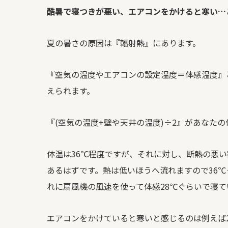
酷暑で寝つきが悪い、エアコンをかけると寒い…
夏の暑さの原因は『輻射熱』にあります。
『空気の温度やエアコンの設定温度＝体感温度』
えられます。
『
(
空気の温度
+
壁や天井の温度
)
÷
2
』があなたの
体温は
36
℃程度ですが、それに対し、断熱の悪い
あるはずです。熱は低いほうへ流れますので
36
℃
れに扇風機の風速を使って体感
28
℃ぐらいで寝て
エアコンをかけていると寒いと感じるのは例えば