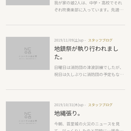
ご両親夫婦も同居なので、スロープに
る結露の促進が出てしまうことです。
我が家の娘2人は、中学・高校でそれ
なんです…。そんなに難しくないんで
して、手すりも取り付けました。将
それが嫌だなーと思う方は内窓をおす
ぞれ吹奏楽部に入っています。先週日
す。根気とやる気、興味があれば、楽
来、車椅子や介護用のカートを引くよ
すめします。例えばYKKAPさんの「プ
曜日は、次女がこども未来館ここにこ
しく上手にできると思います。ご興味
うになっても、段差を心配しなくても
ラマードU」 どんなものかはこちらか
で、豊橋のええじゃないか音祭りに参
がある方は、お気軽にお問合せ下さ
大丈夫です。 家の中では、大工さんの
ら 一番いいのはしっかりした断熱気密
加したので、演奏会を観に行き、昨日
い。お問い合わせはこちらから。よろ
造作工事が進みます。リフォーム前の
をして少ない電気で部屋中を暖めるこ
は長女が高校の東三河地区演奏会に参
2019/11/09(土)
up -
スタッフブログ
しくお願いします。
家から使用していた雪見障子。昔の建
とですがそこまでを求めていないご家
加したので、そちらも鑑賞してきまし
地鎮祭が執り行われまし
具屋さんが造った雪見障子を捨てては
族は上記を参考にこの寒い冬を乗り切
た。いろんな学校のたくさんの演奏曲
た。
もったいないという、お施主さまのお
りましょう。 古い家なのでどうしてい
を聴いて…、文化の秋を満喫していま
父様のご希望で、再利用しました。本
いかわかりませんリビング階段作った
す。秋空がキレイでした～♪ 先週はお
日曜日は消防団の津波訓練でしたが、
来なら壁にしてしまうところをこの障
ばっかりにさむいよ～家は新しいんで
天気のいい日が続いたので外壁工事が
祝日は久しぶりに消防団の予定もな
子を使って水廻り部分への明り取りを
すけど、暖かくないんです など悩まれ
進みました。高千穂シラスさんのそと
く…のんびり過ごすことができ、夜に
兼ねた設計です。雪見障子なのでその
ている方はご相談ください。ご相談は
ん壁、スチロゴテ仕上げ。 途中で、塗
時間もあったので、家族で餃子作りを
障子をあけておけば、お子さまが水廻
こちらからちょっとした内容でも遠慮
り作業をやめてしまうと、塗装の乾き
しました。わいわいと作るのは楽し
りに行く際も顔が見えて怖くないか
なくお声かけ下さい。少しでも快適に
具合によって出来上がりにムラができ
く、そしておいしくできました。が、
2019/10/31(木)
up -
スタッフブログ
も？！ 大工工事はあと一週間で終わる
過ごせるようアドバイスいたします。
てしまうので、壁一面は一気に塗り上
今度はもう少し、ジューシーな餃子に
地縄張り。
予定です。そのあとは、仕上げ工事に
げます。外壁すべて完成し、きれいに
したいので、再チャレンジです！ 11月
かかり、出来上がりも見えてきて、完
仕上がりました！
6日 秋晴れのお天気のいい日に…
今朝、首里城の火災のニュースを見
成が楽しみです。
豊川 Ｎさま邸の地鎮祭が執り行われま
て、びっくりしたのと同時に…残念な