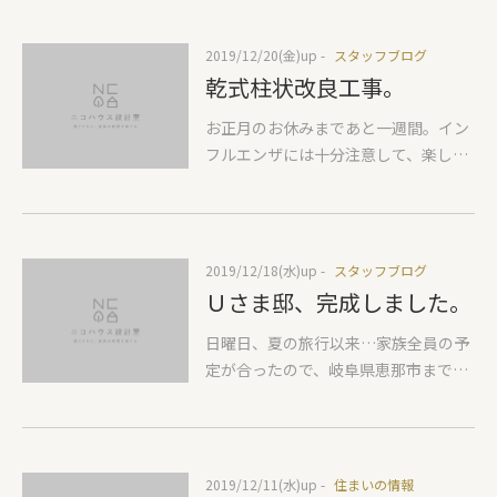
世帯住宅で建物も大きいので…２日か
けて完成しました。日が暮れて暗い
2019/12/20(金)
up -
スタッフブログ
中、ご家族皆さまで、無事に上棟式を
乾式柱状改良工事。
行いました。お子さまとお父さまも一
緒に、四隅に清めのお酒をまいていた
お正月のお休みまであと一週間。イン
だきました。お父さまの素晴らしい笑
フルエンザには十分注意して、楽しい
顔が見れて、私たちもすごくうれしか
時期に寝込まないよう注意しましょ
ったです。Ｎさまおめでとうございま
う！！ 建築準備中のYさま邸。元々地
す！来年の春ごろ、完成を目指して頑
盤が弱そうだとは聞いていたのです
張ります。これからよろしくお願いし
が、地盤調査をしてみてその理由がわ
2019/12/18(水)
up -
スタッフブログ
ます。
かりました。以前の持ち主が建築をす
Ｕさま邸、完成しました。
る際に１．５m程度、土をもって建築
したようです。幸いその下は固い岩盤
日曜日、夏の旅行以来…家族全員の予
になっているので深くはないのですが
定が合ったので、岐阜県恵那市まで行
その１．５ｍまでがとても軟弱でし
ってきました。一番の目的は恵那川上
た。 そのために昨日地盤改良工事を行
屋のモンブラン。他にもパフェも頼ん
いました。乾式柱状改良というもの
で、家族みんな甘いものでかなり満足
で、現場にある土とセメントを混ぜな
しました！おやつのあとは、遊覧船に
2019/12/11(水)
up -
住まいの情報