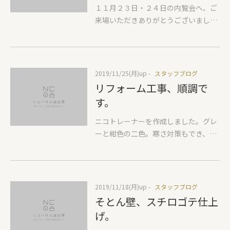
鎮、玉串拝礼、お供え物の撤収、 昇
１１月２３日・２４日の内覧会へ、ご
ァンヒーターなどが必須になるんです
神…と儀式も終え、土地の神様にこれ
来場いただきありがとうございまし
ね。新しい家でも床暖が必要になるの
から建築していくことのご挨拶と、工
た。完全予約制で開催した内覧会でし
は寒い家の証拠です(笑) 最後に廊下な
事が安全に進むようお祈りをしまし
たので、ご予約いただいたお客様には
ど暖房していない部屋との温度差。こ
た。若いご夫婦が笑顔になるよう、家
お時間をかけて、ゆっくり見学してい
れはもう、どうしようもないのです
づくりのお手伝いを頑張ります。Yさ
ただけたと思います。また、お引き渡
が、暖房している部屋と、暖房してい
2019/11/25(月)
up -
スタッフブログ
まおめでとうございます！これからも
し後、ご厚意で、見学会にご協力いた
ない部屋を断熱性のあるもので仕切っ
リフォーム工事、順調で
よろしくお願いします。
だいたお家でしたので、家具等はその
てあげることが大事です。簡単な方法
す。
まま設置させていただきました。生活
としては「断熱ブラインド」というも
のイメージをより一層もっていただけ
ニコトレーナーを作成しました。グレ
のがあります。例えばニチベイさんの
たのではないでしょうか。今回の見ど
ーと紺色の二色。寒さ対策もでき、動
「ハニカムスクリーン」 どんなもの
ころは、お客さまご家族で塗装した壁
きやすいのでばっちりです。内覧会で
かはこちらから もちろん寒い窓にも
と床でした。内覧されたお客さまに感
も、スタッフがこのトレーナーを着用
使えます。その名の通り断熱性能があ
想をお伺いしたところ…見た目は、職
してお待ちしてました。 年内完成・お
りますので、自宅で実験してみると窓
人さんではなく…お客さまが塗ったと
引渡し予定のＫさま邸。順調にリフォ
際とブラインド室内側との温度差１
2019/11/18(月)
up -
スタッフブログ
は感じなかったそうです。興味を持た
ーム工事が進みます。先週から、玄関
０℃程度ありました。注意が必要なの
そとん壁、スチロゴテ仕上
れたお客さまに、簡単に塗り方をご説
の施工が始まり、タイル貼り作業も完
は空気の行き来はしますので、室内の
げ。
明したら、「頑張れば塗れそうだね
成が見えてきました。二世帯住宅で、
熱が窓際に伝わりにくくなることによ
～」と、おっしゃっていました。そう