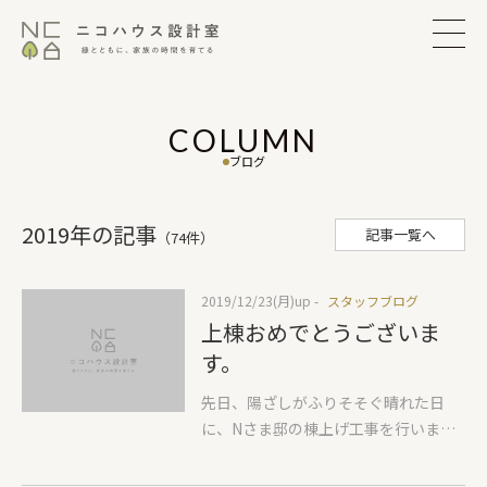
COLUMN
ブログ
2019年の記事
記事一覧へ
（74件）
2019/12/23(月)
up -
スタッフブログ
上棟おめでとうございま
す。
先日、陽ざしがふりそそぐ晴れた日
に、Nさま邸の棟上げ工事を行いまし
た。朝から７人～８人の大工さんが柱
をたてて、屋根をかけていきます。二