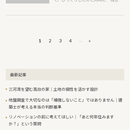
した。Nさまご夫妻とご両親… ご家族
気持ちになりました。3年前に行った
揃って、土地の神様にこれから建築し
沖縄旅行で、訪れたことがあり、素晴
ていくことのご挨拶と、工事が安全に
らしい建築物で、歴史の勉強もできた
進むようお祈りしました。Nさまおめ
ことを覚えています。いつの日かま
でとうございます。ご家族で記念写真
た、もとの素晴らしい建物に再建して
...
1
2
3
4
»
を撮った皆さんの笑顔がとても印象的
くれることを願っています。 雨の日が
でした。Nさまご家族の笑顔が今以上
続く中、お天気のいい日を見つけて、
に見ることができますよう完成まで頑
着工予定のNさま邸の地縄張りに行っ
張りますので、今後ともよろしくお願
てきました。図面を確認しながら、杭
いいたします。
とヒモを使って、建物の位置を地面に
最新記事
印していきます。この作業で、敷地に
対しての建物の大きさ、位置が確認し
三河湾を望む高台の家｜土地の個性を活かす設計
ていただけます。もし、この時点で、
「建物の位置をもう少し動かしたいよ
地盤調査で大切なのは「補強しないこと」ではありません｜建
ー」って感じましたらまだ変更も可能
築士が考える本当の判断基準
です。 後日、Ｎさまにはしっかりと確
リノベーションの前に考えてほしい｜「あと何年住みます
認していただき、OKをもらいました。
か？」という質問
来週には地鎮祭。いよいよ動き出しま