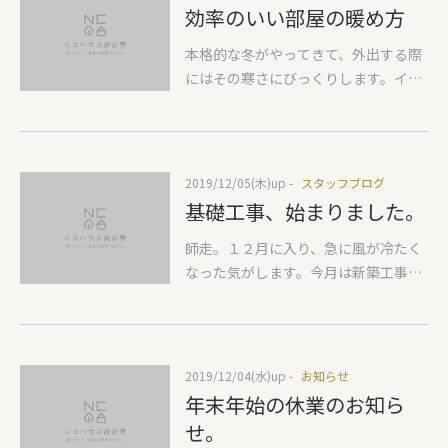
がら硬い岩盤までの柱を計３７本。土
乗り、恵那峡の赤い橋を見に行き、自
効率のいい部屋の暖め方
の持つ水分で徐々に硬化していき、建
宅から２時間ほどのドライブの旅、の
物を支える指示基礎となります。これ
んびりできて楽しい１日が過ごせまし
本格的な冬がやってきて、外出する際
で安心して基礎工事に進めます。基礎
た。 少し前になりますが、ビルドイン
にはその寒さにびっくりします。イン
工事は年明け頃からの開始を予定して
カレージのあるＵさま邸が完成しまし
フルエンザも流行ってきているよう
います。Yさまこれからの長い期間の
た。 けして広くない限られた敷地条件
で、年末の大事な時期、みなさん身体
工事、よろしくお願いします。
と、求められる部屋数、またすぐ南に
には十分にお気を付けください。 寒い
3階建てが建つ厳しい条件でしたが、
家にお住まいの方々へ、「効率のいい
2019/12/05(木)
up -
スタッフブログ
明るく伸びやかな空間が完成しまし
部屋の暖め方」を紹介します。 この時
基礎工事、始まりました。
た。長い期間の工事でしたが、年末を
期の寒さの最大の原因は性能の低い窓
暖かい家でお過ごしください。Uさ
のせいです。窓際に行くとひんやりす
師走。１２月に入り、急に風が冷たく
ま、今後もよろしくお願いします。
るその「ひんやり」が原因なのです。
なった気がします。今月は新築工事中
コールドドラフトと呼ばれるのです
のＩさま邸、リフォーム工事中のKさ
が、下の絵のように窓を介して侵入し
ま邸、２件の完成・お引渡しを予定し
た冷気は床面を伝って部屋の中へ侵入
ています。忙しい中、気持ちも少し焦
してきます。そのコールドドラフトを
り気味ですが、体調には気を付けて、
2019/12/04(水)
up -
お知らせ
防ぐように窓際床面近くに暖房器具を
年末の仕事納めまで、駆け抜けたいと
年末年始の休業のお知ら
置くと冷えた空気が暖められながら部
思います！ お天気が心配でしたが…雨
せ。
屋に入ってくるので効率よく部屋が暖
もあがったので、予定通り、Nさま邸