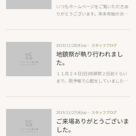
められます。これだけでも相当違うは
の基礎の土間打ち工事をさせていただ
いつもホームページをご覧いただきあ
ずです。またコールドドラフトへの対
きました。来週からはいよいよ大工さ
りがとうございます。年末年始のお休
策としてカーテンを長めにして床面に
んが登場します。上棟式、雨対策の工
みをお知らせします。 １２月２８日
つけてしまうのも寒さ対策として効果
事をし年末を迎える予定です。 Nさま
(土) ～ １月５日(日) ２７日以降のお
的です。(掃除が大変になります
これからよろしくお願いします。
問い合わせのお返事が１月６日過ぎに
が…) 次の対策として扇風機やサーキ
なりますのでお時間いただきますがよ
2019/11/28(木)
up -
スタッフブログ
ュレーターなどを使って天井面に向
ろしくお願いします。
地鎮祭が執り行われまし
け、送風をおこなってください。寒い
た。
家ほど、下の図のように天井高さに対
して一定の高さのところに暖かいゾー
１１月２４日(日)地鎮祭２日前ぐらい
ンと寒いゾーンの境目ができます。送
まで、雨予報で心配をしていました
風機などはその熱の境目をより床面に
が、雨には降られず、無事に、Yさま
近づくようにし、部屋の上下の温度差
邸の地鎮祭が執り行われました。 神主
を少なくする効果があります。エアコ
さんの進行で、祭壇の前で、清め祓
ンが効かないといわれるのは、天井近
い、お供え物の献上、祝詞奏上等の儀
2019/11/27(水)
up -
スタッフブログ
くに設置されていて、いくら温度を上
式のあと、四方祓いの儀では、お施主
ご来場ありがとうございま
げ暖めても床近くに座っているご家族
さまもご一緒に、四隅を米・御神酒・
のところに届かないためです。なので
した。
塩・白紙で清めました。その後は、 地
ホットカーペットや床近くで温めるフ