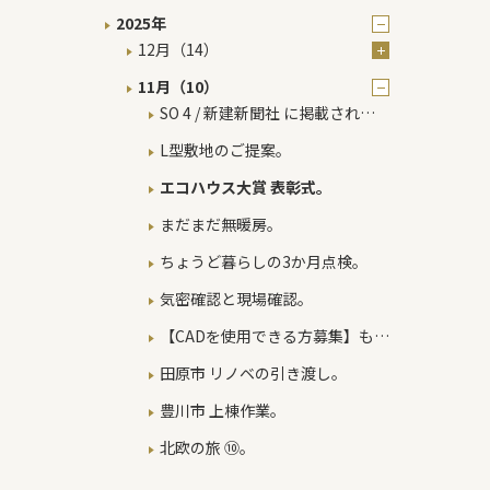
2025年
12月（14）
11月（10）
SO 4 / 新建新聞社 に掲載されま
した
L型敷地のご提案。
エコハウス大賞 表彰式。
まだまだ無暖房。
ちょうど暮らしの3か月点検。
気密確認と現場確認。
【CADを使用できる方募集】もう
一度、”家づくり”の感動に関わり
田原市 リノベの引き渡し。
ませんか？
豊川市 上棟作業。
北欧の旅 ⑩。